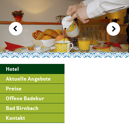
Hotel
Aktuelle Angebote
Preise
Offene Badekur
Bad Birnbach
Kontakt